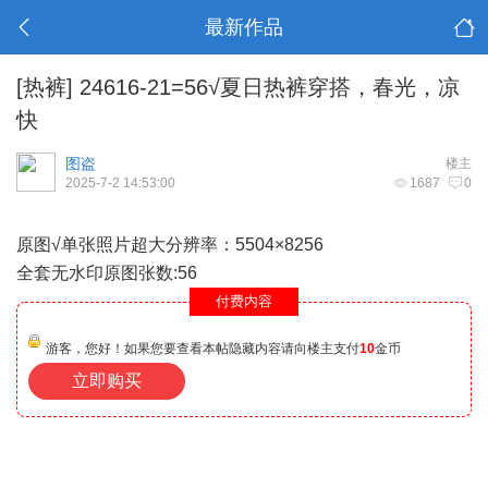
最新作品
[热裤]
24616-21=56√夏日热裤穿搭，春光，凉
快
图盗
楼主
2025-7-2 14:53:00
1687
0
原图√单张照片超大分辨率：5504×8256
全套无水印原图张数:56
付费内容
游客，您好！如果您要查看本帖隐藏内容请向楼主支付
10
金币
立即购买