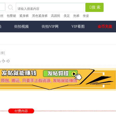
搜 索
黑丝
包臀裙
紧身裤
黑色紧身裤
高跟鞋
美足
热裤
坐姿
拍
街拍视频
街拍VIP网
VIP看图
金币充值
链接]
付费内容