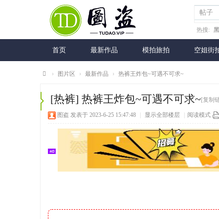
帖子
热搜:
首页
最新作品
模拍旅拍
空姐街
›
图片区
›
最新作品
›
热裤王炸包~可遇不可求~
图
[热裤]
热裤王炸包~可遇不可求~
[复制
盗
图盗
发表于 2023-6-25 15:47:48
|
显示全部楼层
|
阅读模式
网