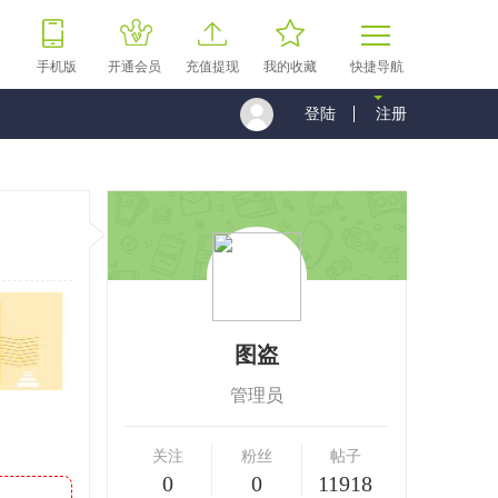
手机版
开通会员
充值提现
我的收藏
快捷导航
登陆
注册
图盗
管理员
关注
粉丝
帖子
0
0
11918