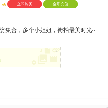
立即购买
金币充值
币
坐姿集合，多个小姐姐，街拍最美时光~
x
册