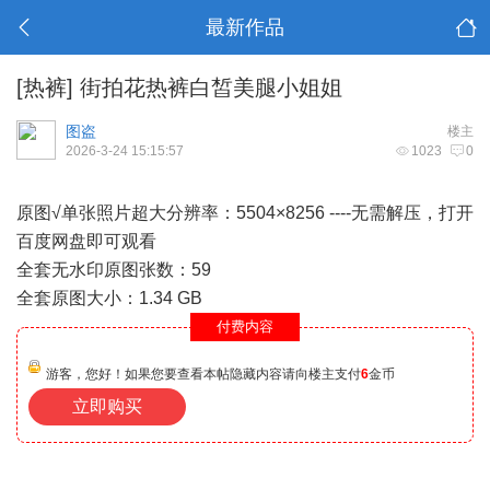
最新作品
[热裤]
街拍花热裤白皙美腿小姐姐
图盗
楼主
2026-3-24 15:15:57
1023
0
原图√单张照片超大分辨率：5504×8256 ----无需解压，打开
百度网盘即可观看
全套无水印原图张数：59
全套原图大小：1.34 GB
付费内容
游客，您好！如果您要查看本帖隐藏内容请向楼主支付
6
金币
立即购买