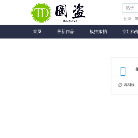
帖子
热搜:
首页
最新作品
模拍旅拍
空姐街
请稍候...