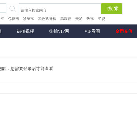
搜 索
黑丝
包臀裙
紧身裤
黑色紧身裤
高跟鞋
美足
热裤
坐姿
拍
街拍视频
街拍VIP网
VIP看图
金币充值
抱歉，您需要登录后才能查看